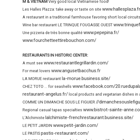
M & VIETNAM
Very good local Vietnamese food!
www.hallesplaza.f
Les Halles Plazza: take away or taste on site
A restaurant in a traditional farmhouse favoring short local circuit
www.trinque
Wine bar restaurant LE TRINQUE FOUGASSE OUEST
www.pepepina.fr/
Une pizzeria de très bonne qualité
www.fourchetteettirebouchon.com/
RESTAURANTS IN HISTORIC CENTER:
www.restaurantlegrillardin.com/
A must see
www.angusetbacchus.fr
For meat lovers
la-morue.business.site/
LA MORUE restaurant
www.facebook.com/20.ruedupala
CHEZ TOTO ... for seashells
restaurant-angelus.fr/
local products and vegetarian dishes in a
//dimanchesouslefigui
COMME UN DIMANCHE SOUS LE FIGUIER
www.bistrot-sainte-anne.c
Regional casual tapas specialties
lalchimiste-frenchrestaurant.business.site/
L'Alchimiste
www.petit-jardin.com/
LE PETIT JARDIN
pastis-restaurant.com/
LE PASTIS