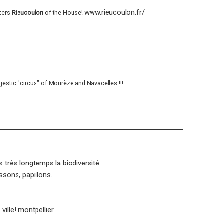
www.rieucoulon.fr/
eters
Rieucoulon
of the House!
estic "circus" of Mourèze and Navacelles !!!
 très longtemps la biodiversité.
sons, papillons...
ville! montpellier