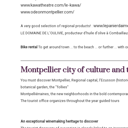
www.kawatheatre.com/le-kawa/
www.odeonmontpellier.com/
www.lepanierdaime
A very good selection of regional products! :
LE DOMAINE DE L'OULIVIE, producteur d'huile d'olive à Combailla
Bike rental
To get around town ... to the beach ... or further ... with
Montpellier city of culture and 
You must discover Montpellier, Regional capital, l'Ecusson (histor
botanical garden, the "follies"
Montpelliérraines, the new neighborhoods in the bold contemporary 
The tourist office organizes throughout the year guided tours
An exceptional winemaking heritage to discover