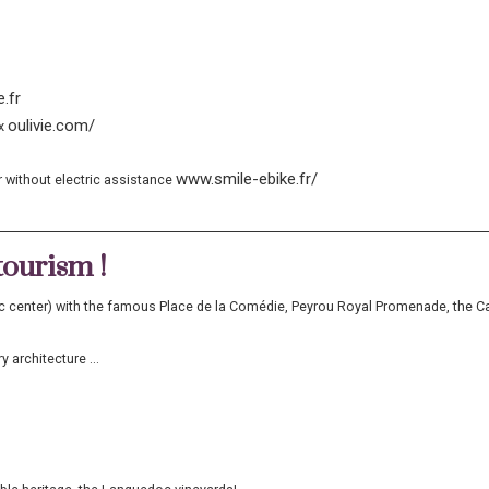
.fr
oulivie.com/
ux
www.smile-ebike.fr/
 or without electric assistance
tourism !
ic center) with the famous Place de la Comédie, Peyrou Royal Promenade, the Cat
architecture ...